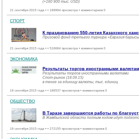
(+160 900 тыс. USD)
21 сентября 2015 года •
• 189994 просмотра • комментариев 0
СПОРТ
К празднованию 550-летия Казахского хан
Призовой фонд третьего турнира «Евразия барысы»
21 сентября 2015 года •
• 516684 просмотра • комментариев 0
ЭКОНОМИКА
Результаты торгов иностранными валютами
Результаты торгов иностранными валютами
Спот-рынок (18.09.15)
в тенге за единицу валюты, тыс. единиц
19 сентября 2015 года •
• 186537 просмотров • комментариев 0
ОБЩЕСТВО
В Таразе завершаются работы по благоуст
В Жамбылской области полным ходом идут подгото
19 сентября 2015 года •
• 272155 просмотров • комментариев 0