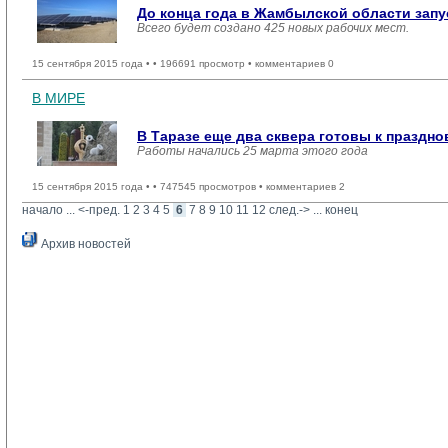
До конца года в Жамбылской области запу
Всего будет создано 425 новых рабочих мест.
15 сентября 2015 года •
• 196691 просмотр • комментариев 0
В МИРЕ
В Таразе еще два сквера готовы к праздно
Работы начались 25 марта этого года
15 сентября 2015 года •
• 747545 просмотров • комментариев 2
начало
... 
<-пред.
1
2
3
4
5
6
7
8
9
10
11
12
след.->
... 
конец
Архив новостей