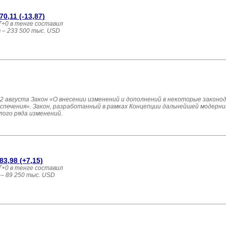
0,11 (-13,87)
+0 в тенге составил
 – 233 500 тыс. USD 
 августа Закон «О внесении изменений и дополнений в некоторые законо
еспечения». Закон, разработанный в рамках Концепции дальнейшей модерн
лого ряда изменений.
3,98 (+7,15)
+0 в тенге составил
– 89 250 тыс. USD 