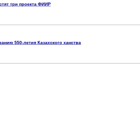
стят три проекта ФИИР
ванию 550-летия Казахского ханства