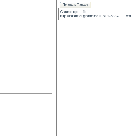
Погода в Таразе
Cannot open file 
http://informer.gismeteo.ru/xml/38341_1.xml