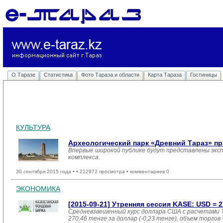
О Таразе
Статистика
Фото Тараза и области
Карта Тараза
Гостиницы
КУЛЬТУРА
Археологический парк «Древний Тараз» пр
Впервые широкой публике будут представлены экс
комплекса.
30 сентября 2015 года •
• 212972 просмотра • комментариев 0
ЭКОНОМИКА
[2015-09-21] Утренняя сессия KASE: USD = 27
Средневзвешенный курс доллара США с расчетами T
270,46 тенге за доллар (-0,23 тенге), объем торгов 