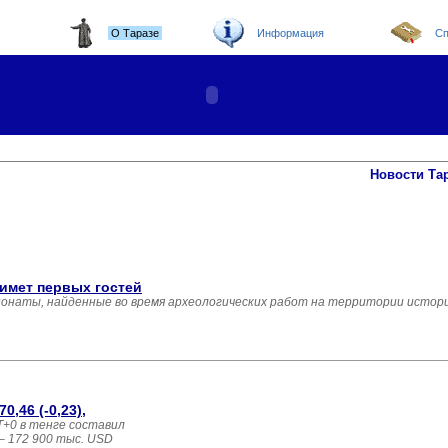
О Таразе
Информация
Сп
Новости Та
имет первых гостей
понаты, найденные во время археологических работ на территории истор
0,46 (-0,23),
+0 в тенге составил
– 172 900 тыс. USD 