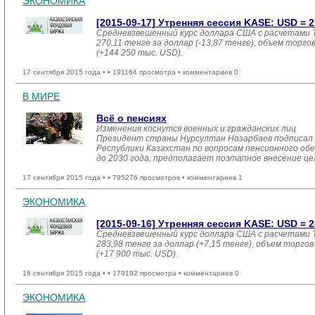
ЭКОНОМИКА
[2015-09-17] Утренняя сессия KASE: USD = 27
Средневзвешенный курс доллара США с расчетами T
270,11 тенге за доллар (-13,87 тенге), объем торгов
(+144 250 тыс. USD).
17 сентября 2015 года •
• 191164 просмотра • комментариев 0
В МИРЕ
Всё о пенсиях
Изменения коснутся военных и гражданских лиц
Президент страны Нурсултан Назарбаев подписал 2
Республики Казахстан по вопросам пенсионного об
до 2030 года, предполагает поэтапное внесение це
17 сентября 2015 года •
• 795276 просмотров • комментариев 1
ЭКОНОМИКА
[2015-09-16] Утренняя сессия KASE: USD = 28
Средневзвешенный курс доллара США с расчетами T
283,98 тенге за доллар (+7,15 тенге), объем торгов 
(+17 900 тыс. USD).
16 сентября 2015 года •
• 179192 просмотра • комментариев 0
ЭКОНОМИКА