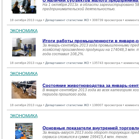
О наличии субъектов малого предпринимате
На 1 октября 2013г. в области зарегистрировано 5
предпринимательской деятельностью.
18 октября 2013 года •
Департамент статистики ЖО
• 308739 просмотров • коммент
ЭКОНОМИКА
Итоги работы промышленности в январе-се
За январь-сентябрь 2013 года промышленными пред
хозяйств) произведено продукции на 174048,3 млн.
года составил 108,2%.
18 октября 2013 года •
Департамент статистики ЖО
• 135743 просмотра • коммента
ЭКОНОМИКА
Состояние животноводства за январь-сент
В январе-сентябре 2013 года во всех категориях хо
периода прошлого года.
18 октября 2013 года •
Департамент статистики ЖО
• 138007 просмотров • коммент
ЭКОНОМИКА
Основные показатели внутренней торговл
За январь-август 2013 года оборот торгующих пре
сервиса сложился в сумме 199415,4 млн. тенге.