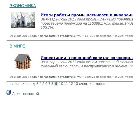
ЭКОНОМИКА
Итоги работы промышленности в январе-и
За январь-июнь 2013 года промышленными предприя
произведено продукции на 116388,1 млн. тенге. Ин
105,7%.
26 июля 2013 года •
Департамент статистики ЖО
• 137393 просмотра • комментари
В МИРЕ
Инвестиции в основной капитал за январь
За январь-июнь 2013 года объем инвестиций в основ
Удельный вес области в республиканском объеме ин
26 июля 2013 года •
Департамент статистики ЖО
• 310474 просмотра • комментари
начало
... 
<-пред.
3
4
5
6
7
8
9
10
11
12
13
след.->
... 
конец
Архив новостей