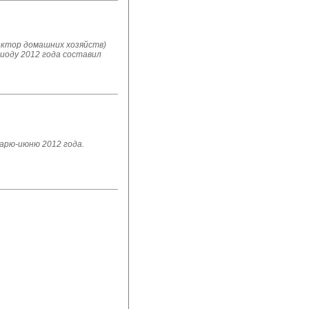
ектор домашних хозяйств)
риоду 2012 года составил
варю-июню 2012 года.