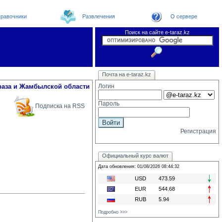
равочники
Развлечения
О сервере
Поиск на сайте e-taraz.kz
Новости
Новости e-taraz
Телефоный справочник
Видеоконференция
Почта на e-taraz.kz
Погода в Таразе
Замечания и предложения
Чат
Организации
Форум
Курсы валют
Web
раза и Жамбылской области
Логин
Пароль
Подписка на RSS
Регистрация
Официальный курс валют
Дата обновления: 01/08/2026 08:44:32
USD
473.59
EUR
544.68
RUB
5.94
Подробно >>>