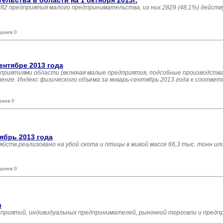
льства в области на 1 октября 2013г.
882 предприятия малого предпринимательства, из них 2829 (48,1%) дейст
ариев 0
нтябре 2013 года
приятиями области (включая малые предприятия, подсобные производств
 тенге. Индекс физического объема за январь-сентябрь 2013 года к соотв
риев 0
ябрь 2013 года
зяйств реализовано на убой скота и птицы в живой массе 66,3 тыс. тонн ил
ариев 0
и
дприятий, индивидуальных предпринимателей, рыночной торговли и предп