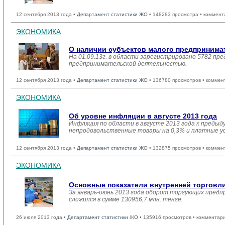
12 сентября 2013 года •
Департамент статистики ЖО
• 148283 просмотра • коммент
ЭКОНОМИКА
О наличии субъектов малого предпринимате
На 01.09.13г. в области зарегистрировано 5782 пр
предпринимательской деятельностью.
12 сентября 2013 года •
Департамент статистики ЖО
• 136780 просмотров • коммен
ЭКОНОМИКА
Об уровне инфляции в августе 2013 года
Инфляция по области в августе 2013 года к предыд
непродовольственные товары на 0,3% и платные ус
12 сентября 2013 года •
Департамент статистики ЖО
• 132875 просмотров • коммен
ЭКОНОМИКА
Основные показатели внутренней торговл
За январь-июнь 2013 года оборот торгующих предп
сложился в сумме 130956,7 млн. тенге.
26 июля 2013 года •
Департамент статистики ЖО
• 135916 просмотров • комментар