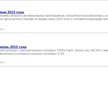
юне 2013 года
тиями области (включая малые предприятия, подсобные производства и с
декс физического объема за январь-июнь 2013 года к соответствующему пе
ев 1
-июнь 2013 года
ной капитал с учетом оценки составил 73505,4 млн. тенге или 185,6% к ян
вестиций в основной капитал составил 3,2%.
ев 0