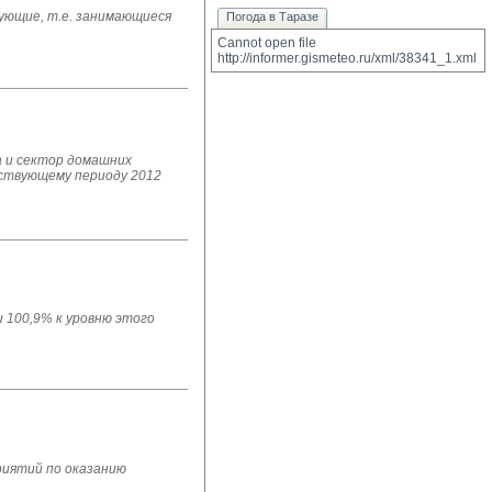
вующие, т.е. занимающиеся
Погода в Таразе
Cannot open file 
http://informer.gismeteo.ru/xml/38341_1.xml
а и сектор домашних
етствующему периоду 2012
и 100,9% к уровню этого
риятий по оказанию